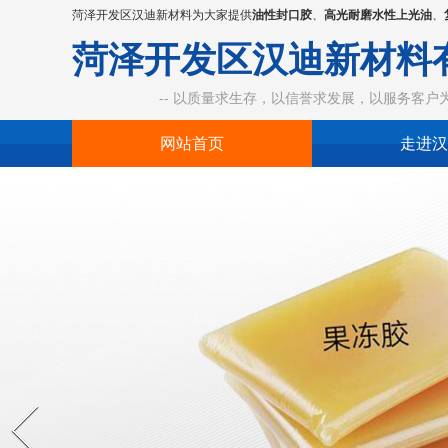
菏泽开发区汉迪新材料为大家提供
油性封口胶
、
高光耐磨水性上光油
、
菏泽开发区汉迪新材料
-- 以质量求生存，以信誉求发展，以服务客户为中
网站首页
走进汉
Prev