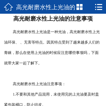

高光耐磨水性上光油的


网站首页

高光耐磨水性上光油的注意事项
走进汉迪
注意事项
产品中心
高光耐磨水性上光油是一种光油，高光耐磨水性上光
新闻资讯
油环保、 、无害等特点。因其特点受到了越来越多人们的
青睐，那么在使用上光油的时候应注意哪些事项吗，下面
联系我们
就带大家一起了解下。
高光耐磨水性上光油注意事项：
1.不要和其他产品混用，未使用完的上光油要及时盖
紧包装桶口，防止结皮。