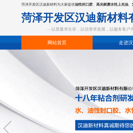
菏泽开发区汉迪新材料为大家提供
油性封口胶
、
高光耐磨水性上光油
、
菏泽开发区汉迪新材料
-- 以质量求生存，以信誉求发展，以服务客户为中
网站首页
走进汉
Prev