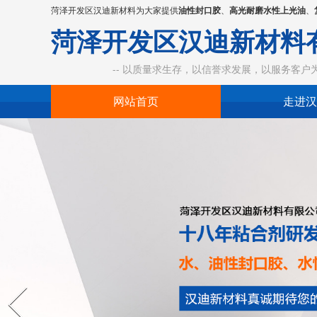
菏泽开发区汉迪新材料为大家提供
油性封口胶
、
高光耐磨水性上光油
、
菏泽开发区汉迪新材料
-- 以质量求生存，以信誉求发展，以服务客户为中
网站首页
走进汉
Prev