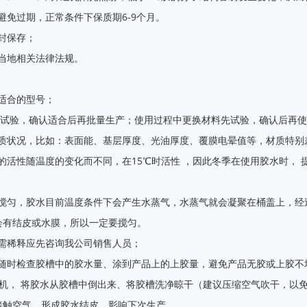
免过期，正常条件下保质期6-9个月。
封保存；
当地相关法律法规。
适合的型号；
行试验，确认适合后再批量生产；使用过程中更换材料先试验，确认后再
质状况，比如：表面能、基层厚度、光油厚度、覆膜电晕值等，材质特别
活性随温度的变化而不同，在15℃时活性 ，因此冬季在使用胶水时， 
搅匀，胶水目前温度条件下会产生水蒸气，水蒸气就会凝聚在桶盖上，经
会有结皮或水膜，所以一定要搅匀。
需稀释应先咨询我公司销售人员；
随时检查胶槽中的胶水量、涂到产品上的上胶量，避免产品无胶或上胶不
停机， 将胶水从胶槽中倒出来、将胶槽洗净晾干（建议压缩空气吹干，以
接触空气，形成胶水结皮，影响下次生产。