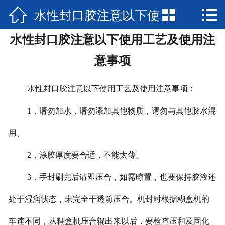

水性封口胶注意以下使


网站首页

水性封口胶注意以下使用工艺及使用注
走进汉迪
用工艺及使用注意事项
意事项
产品中心
水性封口胶注意以下使用工艺及使用注意事项：
新闻资讯
1．请勿加水，请勿添加其他物质，请勿与其他胶水混
联系我们
用。
2．涂胶厚度要合适，不能太薄。
3．手封刷完后请即压合，如需晾置，也要保持胶液还
处于湿润状态，未完全干透前压合。机封时根据糊盒机的
车速不同，从糊盒机压合辊出来以后，要检查压和及固化