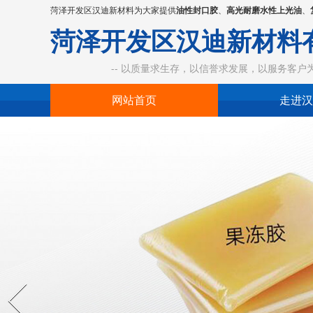
菏泽开发区汉迪新材料为大家提供
油性封口胶
、
高光耐磨水性上光油
、
菏泽开发区汉迪新材料
-- 以质量求生存，以信誉求发展，以服务客户为中
网站首页
走进汉
Prev