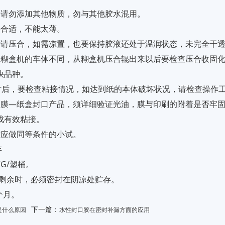
，请勿添加其他物质，勿与其他胶水混用。
要合适，不能太薄。
完后请压合，如需凉置，也要保持胶液还处于温润状态，未完全干
根据糊盒机的车体不同，从糊盒机压合辊出来以后要检查压合收固
快品种。
小时后，要检查粘接情况，如达到纸的本体破坏状况，请检查操作
纸、膜—纸盒封口产品，须详细验证光油，膜与印刷的附着是否牢
成有效粘接。
前应做同等条件的小试。
存
KG/塑桶。
有剩余时，必须密封在阴凉处贮存。
个月。
下一篇：
是什么原因
水性封口胶在密封补漏方面的应用