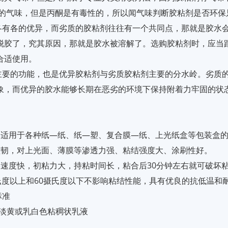
水的气味，但是丙酮是有毒性的，所以闻气味判断胶粘剂是否环保
各有各的优异，而劣质的胶粘剂往往有一个共同点，那就是胶水
脱胶了，究其原因，那就是胶水被溶解了。选购胶粘剂时，应当
合适使用。
主要的功能，也是优异胶粘剂与劣质胶粘剂主要的分水岭。劣质
象，而优异的胶水能够长期在恶劣的环境下保持附着力牢固的状
广泛适用于各种纸—纸、纸—塑、复合膜—纸、上光纸盒等包装盒
膜坚韧，对上光面、薄膜等渗透力强、粘结强度大、涂刷性好。
燥速度快，初粘力大，持粘时间长，粘合后30分钟左右就可破坏
摄氏度以上和60摄氏度以下不影响粘结性能，具有优良的抗低温和
标准
：淡黄或乳白色粘稠状乳液