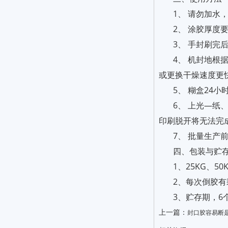
1、 请勿加水
2、 涂胶厚度
3、 手封刷
4、 机封地
或更换干燥速度更
5、 糊盒24
6、 上光—
印刷脱开将无法完
7、 批量生产
四、包装与贮
1、25KG、50
2、每次倒胶
3、贮存期，6
上一篇：
封口胶容易断