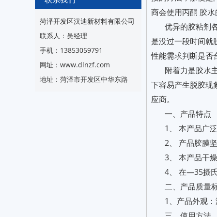
商会使用丙酮 胶
菏泽开发区汉迪新材料有限公司
优异的胶粘剂
联系人：吴经理
是没过一段时间就
手机：13853059791
性能需求判断是否
网址：www.dlnzf.com
附着力是胶水
地址：菏泽市开发区中华东路
下容易产生脱胶现
应商。
一、产品特点
1、 本产品
2、 产品胶
3、 本产品干
4、 在—35
二、产品质量
1、产品外观
三、使用方法